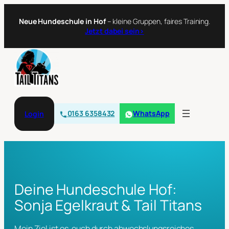
Neue Hundeschule in Hof
– kleine Gruppen, faires Training.
Jetzt dabei sein›
0163 6358432
WhatsApp
Login
Deine Hundeschule Hof:
Sonja Egelkraut & Tail Titans
Mein Ziel ist es, euch durch abwechslungsreiches