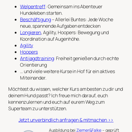
Welpentreff
: Gemeinsam ins Abenteuer
Hundeleben starten.
Beschäftigung
– Allerlei Buntes: Jede Woche
neue, spannende Aufgaben entdecken
Longieren
, Agility, Hoopers: Bewegung und
Koordination auf Augenhöhe.
Agility
Hoopers
Antijagdtraining
: Freiheit genießen durch echte
Orientierung
… und viele weitere Kurse in Hof für ein aktives
Miteinander.
Möchtest du wissen, welcher Kurs am besten zu dir und
deinem Hund passt? Ich freue mich darauf, euch
kennenzulernen und euch auf eurem Weg zum
Superteam zu unterstützen.
Jetzt unverbindlich anfragen & mitmachen >>
Ausbildung bei
Ziemer&Falke
– geprüft