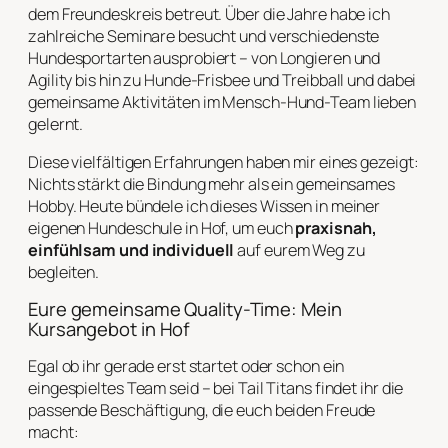
dem Freundeskreis betreut. Über die Jahre habe ich
zahlreiche Seminare besucht und verschiedenste
Hundesportarten ausprobiert – von Longieren und
Agility bis hin zu Hunde-Frisbee und Treibball und dabei
gemeinsame Aktivitäten im Mensch-Hund-Team lieben
gelernt.
Diese vielfältigen Erfahrungen haben mir eines gezeigt:
Nichts stärkt die Bindung mehr als ein gemeinsames
Hobby. Heute bündele ich dieses Wissen in meiner
eigenen Hundeschule in Hof, um euch
praxisnah,
einfühlsam und individuell
auf eurem Weg zu
begleiten.
Eure gemeinsame Quality-Time: Mein
Kursangebot in Hof
Egal ob ihr gerade erst startet oder schon ein
eingespieltes Team seid – bei Tail Titans findet ihr die
passende Beschäftigung, die euch beiden Freude
macht: