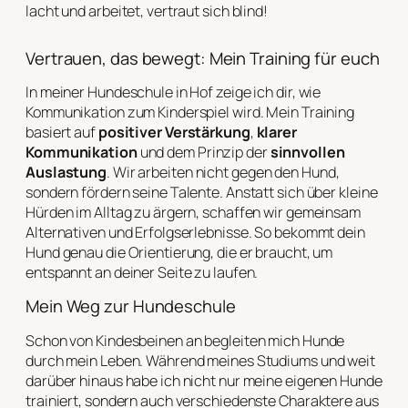
lacht und arbeitet, vertraut sich blind!
Vertrauen, das bewegt: Mein Training für euch
In meiner Hundeschule in Hof zeige ich dir, wie
Kommunikation zum Kinderspiel wird. Mein Training
basiert auf
positiver Verstärkung
,
klarer
Kommunikation
und dem Prinzip der
sinnvollen
Auslastung
. Wir arbeiten nicht gegen den Hund,
sondern fördern seine Talente. Anstatt sich über kleine
Hürden im Alltag zu ärgern, schaffen wir gemeinsam
Alternativen und Erfolgserlebnisse. So bekommt dein
Hund genau die Orientierung, die er braucht, um
entspannt an deiner Seite zu laufen.
Mein Weg zur Hundeschule
Schon von Kindesbeinen an begleiten mich Hunde
durch mein Leben. Während meines Studiums und weit
darüber hinaus habe ich nicht nur meine eigenen Hunde
trainiert, sondern auch verschiedenste Charaktere aus