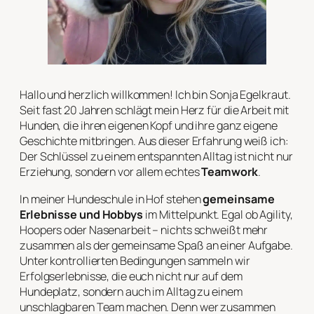
Hallo und herzlich willkommen! Ich bin Sonja Egelkraut.
Seit fast 20 Jahren schlägt mein Herz für die Arbeit mit
Hunden, die ihren eigenen Kopf und ihre ganz eigene
Geschichte mitbringen. Aus dieser Erfahrung weiß ich:
Der Schlüssel zu einem entspannten Alltag ist nicht nur
Erziehung, sondern vor allem echtes
Teamwork
.
In meiner Hundeschule in Hof stehen
gemeinsame
Erlebnisse und Hobbys
im Mittelpunkt. Egal ob Agility,
Hoopers oder Nasenarbeit – nichts schweißt mehr
zusammen als der gemeinsame Spaß an einer Aufgabe.
Unter kontrollierten Bedingungen sammeln wir
Erfolgserlebnisse, die euch nicht nur auf dem
Hundeplatz, sondern auch im Alltag zu einem
unschlagbaren Team machen. Denn wer zusammen