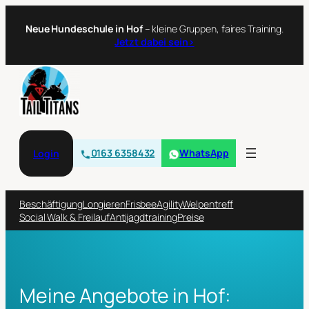
Neue Hundeschule in Hof
– kleine Gruppen, faires Training.
Jetzt dabei sein›
0163 6358432
WhatsApp
Login
Beschäftigung
Longieren
Frisbee
Agility
Welpentreff
Social Walk & Freilauf
Antijagdtraining
Preise
Meine Angebote in Hof: