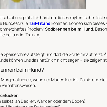
iefschlaf und plötzlich hörst du dieses rhythmische, fa
 die Hundeschule
Tail-Titans
kommen, können sich dieses V
n schmerzhaftes Problem:
Sodbrennen beim Hund
. Beson
le bei uns im Training.
 Speiseröhre aufsteigt und dort die Schleimhaut reizt. 
de können uns das natürlich nicht sagen – sie zeigen s
brennen beim Hund?
 Morgenstunden, wenn der Magen leer ist. Da sie uns nic
n Verhaltensweisen:
Schlucken
h selbst, an Decken, Wänden oder dem Boden)
en, Hinsetzen und Platzwechsel)