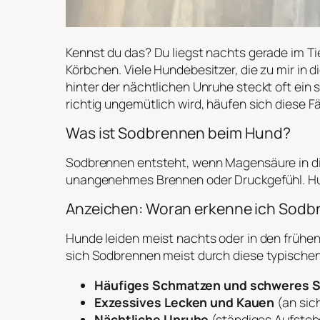
Kennst du das? Du liegst nachts gerade im T
Körbchen. Viele Hundebesitzer, die zu mir in
hinter der nächtlichen Unruhe steckt oft ei
richtig ungemütlich wird, häufen sich diese Fäl
Was ist Sodbrennen beim Hund?
Sodbrennen entsteht, wenn Magensäure in die
unangenehmes Brennen oder Druckgefühl. Hun
Anzeichen: Woran erkenne ich Sod
Hunde leiden meist nachts oder in den frühen
sich Sodbrennen meist durch diese typische
Häufiges Schmatzen und schweres 
Exzessives Lecken und Kauen
(an sic
Nächtliche Unruhe
(ständiges Aufsteh