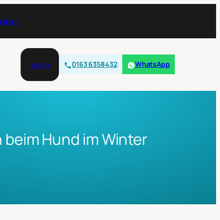
 sein›
0163 6358432
WhatsApp
Login
 beim Hund im Winter