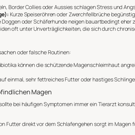
ln, Border Collies oder Aussies schlagen Stress und Angs
ge):
Kurze Speiseröhren oder Zwerchfellbrüche begünsti
 Doggen oder Schäferhunde neigen bauartbedingt eher z
eiden oft unter Unverträglichkeiten, die sich durch chro
sachen oder falsche Routinen:
biotika können die schützende Magenschleimhaut angreif
uf einmal, sehr fettreiches Futter oder hastiges Schling
pfindlichen Magen
llte bei häufigen Symptomen immer ein Tierarzt konsulti
ion Futter direkt vor dem Schlafengehen sorgt im Magen f