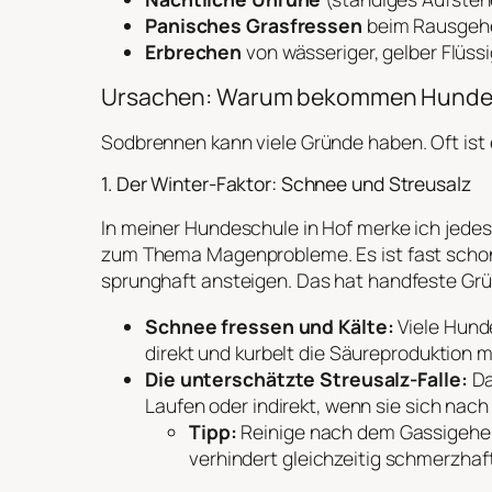
Panisches Grasfressen
beim Rausgehe
Erbrechen
von wässeriger, gelber Flüssi
Ursachen: Warum bekommen Hunde
Sodbrennen kann viele Gründe haben. Oft ist 
1. Der Winter-Faktor: Schnee und Streusalz
In meiner Hundeschule in Hof merke ich jedes
zum Thema Magenprobleme. Es ist fast schon 
sprunghaft ansteigen. Das hat handfeste Gr
Schnee fressen und Kälte:
Viele Hund
direkt und kurbelt die Säureproduktion m
Die unterschätzte Streusalz-Falle:
Da
Laufen oder indirekt, wenn sie sich nac
Tipp:
Reinige nach dem Gassigehen
verhindert gleichzeitig schmerzhaft