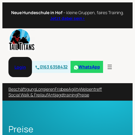
Neue Hundeschule in Hof
– kleine Gruppen, faires Training.
Jetzt dabei sein›
0163 6358432
WhatsApp
Login
Beschäftigung
Longieren
Frisbee
Agility
Welpentreff
Social Walk & Freilauf
Antijagdtraining
Preise
Preise