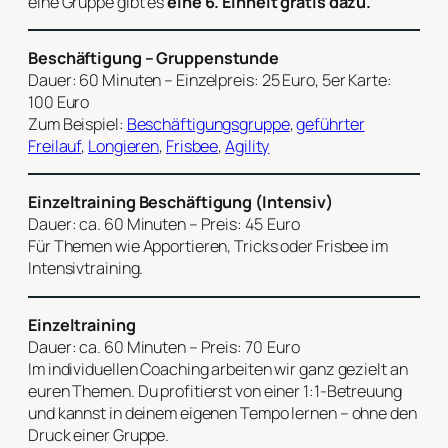
eine Gruppe gibt es
eine 6. Einheit gratis dazu.
Beschäftigung – Gruppenstunde
Dauer: 60 Minuten – Einzelpreis: 25 Euro, 5er Karte:
100 Euro
Zum Beispiel:
Beschäftigungsgruppe
,
geführter
Freilauf
,
Longieren
,
Frisbee
,
Agility
Einzeltraining Beschäftigung (Intensiv)
Dauer: ca. 60 Minuten – Preis: 45 Euro
Für Themen wie Apportieren, Tricks oder Frisbee im
Intensivtraining.
Einzeltraining
Dauer: ca. 60 Minuten – Preis: 70 Euro
Im individuellen Coaching arbeiten wir ganz gezielt an
euren Themen. Du profitierst von einer 1:1-Betreuung
und kannst in deinem eigenen Tempo lernen – ohne den
Druck einer Gruppe.