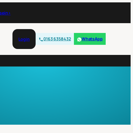
 sein›
0163 6358432
WhatsApp
Login