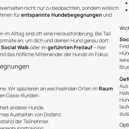
everhalten nicht nur zu beobachten, sondern wirklich
ahmen für
entspannte Hundebegegnungen
und
Wich
m Alltag sind oft eine Herausforderung. Bei Tail
Soc
te Formate an, um dich und deinen Hund genau dort
Find
m
Social Walk
oder im
geführten Freilauf
– hier
Hund
nd das höfliche Miteinander der Hunde im Fokus
lein
egegnungen
Bru
Gef
Aus 
eine. Wir spazieren an wechselnden Orten im
Raum
Hals
hen Gassi-Runden:
Hun
lauf
heit anderer Hunde.
aus
es Aushalten von Distanz.
sstand der Teilnehmer.
Opti
Begegnungstraining.