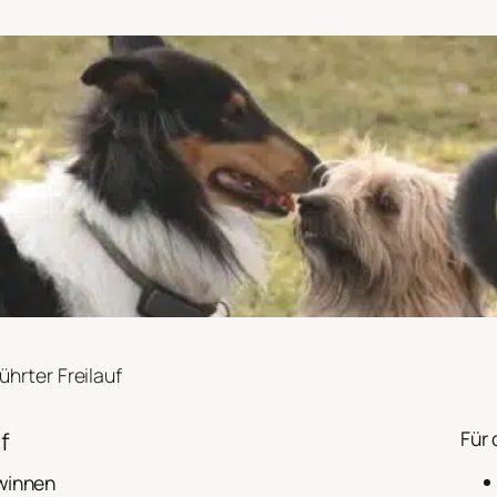
ührter Freilauf
f
Für 
winnen