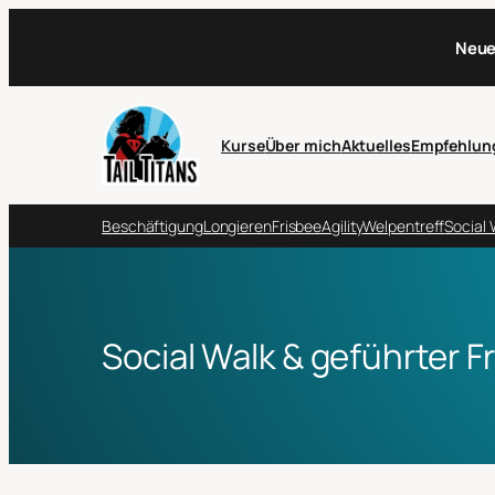
Neue
Kurse
Über mich
Aktuelles
Empfehlun
Beschäftigung
Longieren
Frisbee
Agility
Welpentreff
Social 
Social Walk & geführter Fr