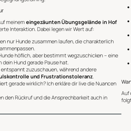
ur
 Auf meinem
eingezäunten Übungsgelände in Hof
rte Interaktion. Dabei legen wir Wert auf:
en nur Hunde zusammen laufen, die charakterlich
zusammenpassen.
Hunde höflich, aber bestimmt wegzuschicken – eine
nn dein Hund gerade Pause hat.
t entspannt zuzuschauen, während andere
ulskontrolle und Frustrationstoleranz
.
Wan
rt gerade wirklich? Ich erkläre dir live die Nuancen
Auf 
n den Rückruf und die Ansprechbarkeit auch in
folg