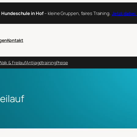
 Hundeschule in Hof
– kleine Gruppen, faires Training.
Jetzt dabei
gen
Kontakt
Walk & Freilauf
Antijagdtraining
Preise
eilauf