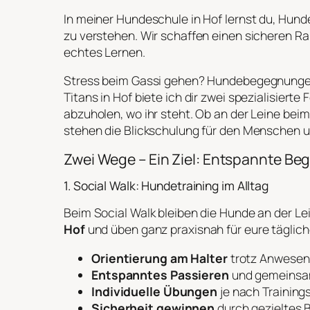
In meiner Hundeschule in Hof lernst du, Hund
zu verstehen. Wir schaffen einen sicheren R
echtes Lernen.
Stress beim Gassi gehen? Hundebegegnungen i
Titans in Hof biete ich dir zwei spezialisier
abzuholen, wo ihr steht. Ob an der Leine bei
stehen die Blickschulung für den Menschen u
Zwei Wege – Ein Ziel: Entspannte B
1. Social Walk: Hundetraining im Alltag
Beim Social Walk bleiben die Hunde an der L
Hof
und üben ganz praxisnah für eure täglic
Orientierung am Halter
trotz Anwesen
Entspanntes Passieren
und gemeinsam
Individuelle Übungen
je nach Training
Sicherheit gewinnen
durch gezieltes 